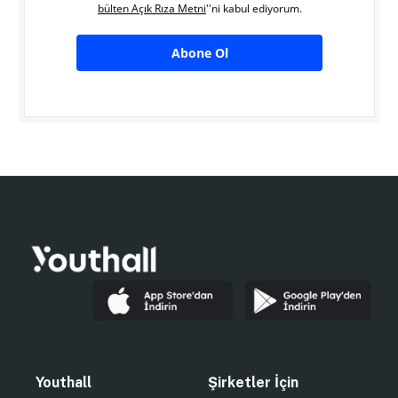
bülten Açık Rıza Metni
''ni kabul ediyorum.
Abone Ol
Youthall
Şirketler İçin