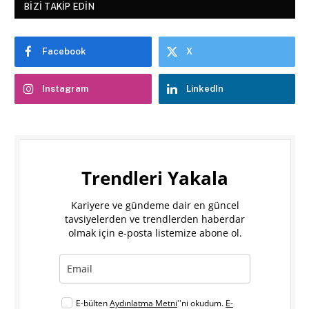
BIZI TAKIP EDIN
Facebook
X
Instagram
LinkedIn
Trendleri Yakala
Kariyere ve gündeme dair en güncel
tavsiyelerden ve trendlerden haberdar
olmak için e-posta listemize abone ol.
E-bülten
Aydınlatma Metni
''ni okudum.
E-