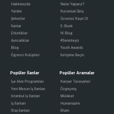
Hakkımızda
Neler Yaparız?
Yardım
Kurumsal Giriş
Şirketler
Ücretsiz Kayıt Ol
İlanlar
E-Book
Etkinlikler
İK Blog
Ayrıcalıklar
#Seninleyiz
Blog
Youth Awards
Öğrenci Kulüpleri
İletişime Geçin
Popüler İlanlar
Popüler Aramalar
İşe Alım Programları
Kariyer Tavsiyeleri
Yeni Mezun İş İlanları
Özgeçmiş
İstanbul İş İlanları
Mülakat
İş İlanları
Humanspire
Staj İlanları
İlham