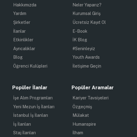
Hakkımızda
Neler Yaparız?
Yardım
Kurumsal Giriş
Şirketler
Ücretsiz Kayıt Ol
İlanlar
E-Book
Etkinlikler
İK Blog
Ayrıcalıklar
#Seninleyiz
Blog
Youth Awards
Öğrenci Kulüpleri
İletişime Geçin
Popüler İlanlar
Popüler Aramalar
İşe Alım Programları
Kariyer Tavsiyeleri
Yeni Mezun İş İlanları
Özgeçmiş
İstanbul İş İlanları
Mülakat
İş İlanları
Humanspire
Staj İlanları
İlham