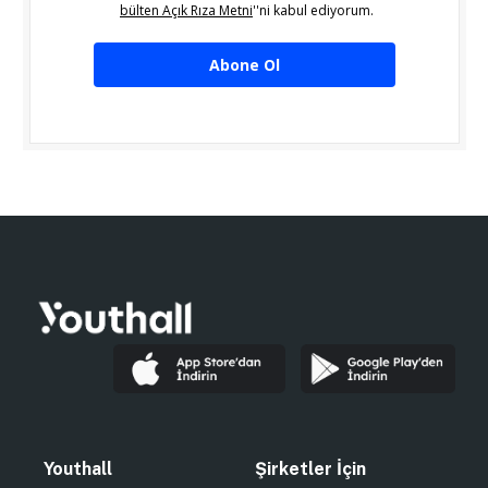
bülten Açık Rıza Metni
''ni kabul ediyorum.
Abone Ol
Youthall
Şirketler İçin