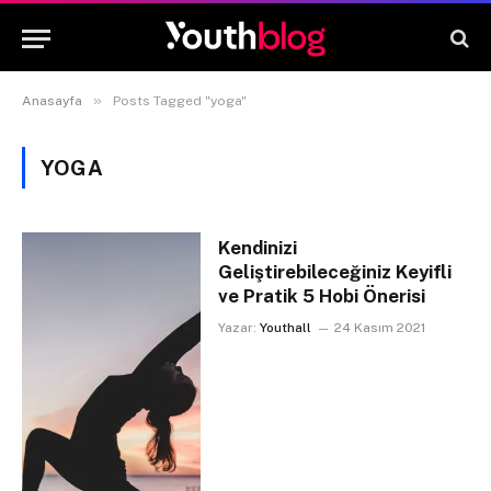
»
Anasayfa
Posts Tagged "yoga"
YOGA
Kendinizi
Geliştirebileceğiniz Keyifli
ve Pratik 5 Hobi Önerisi
Yazar:
Youthall
24 Kasım 2021