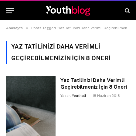
»
Anasayfa
Posts Tagged "Yaz Tatilinizi Daha Verimli Geçirebilmenizin İçin 8 Öneri"
YAZ TATILINIZI DAHA VERIMLI
GEÇIREBILMENIZIN İÇIN 8 ÖNERI
Yaz Tatilinizi Daha Verimli
Geçirebilmeniz İçin 8 Öneri
Yazar:
Youthall
18 Haziran 2018