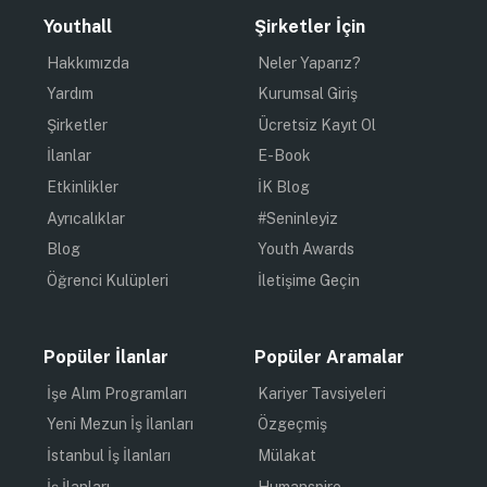
Youthall
Şirketler İçin
Hakkımızda
Neler Yaparız?
Yardım
Kurumsal Giriş
Şirketler
Ücretsiz Kayıt Ol
İlanlar
E-Book
Etkinlikler
İK Blog
Ayrıcalıklar
#Seninleyiz
Blog
Youth Awards
Öğrenci Kulüpleri
İletişime Geçin
Popüler İlanlar
Popüler Aramalar
İşe Alım Programları
Kariyer Tavsiyeleri
Yeni Mezun İş İlanları
Özgeçmiş
İstanbul İş İlanları
Mülakat
İş İlanları
Humanspire