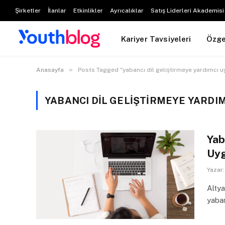
Şirketler
İlanlar
Etkinlikler
Ayrıcalıklar
Satış Liderleri Akademisi
Kariyer Tavsiyeleri
Özg
»
Anasayfa
Posts Tagged "yabancı dil geliştirmeye yardımcı 
YABANCI DIL GELIŞTIRMEYE YARDI
Yab
Uy
Yazar:
Altya
yaban