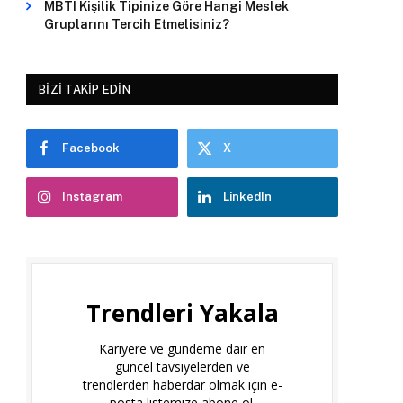
MBTI Kişilik Tipinize Göre Hangi Meslek
Gruplarını Tercih Etmelisiniz?
BIZI TAKIP EDIN
Facebook
X
Instagram
LinkedIn
Trendleri Yakala
Kariyere ve gündeme dair en
güncel tavsiyelerden ve
trendlerden haberdar olmak için e-
posta listemize abone ol.