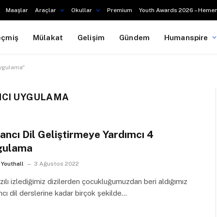
Maaşlar
Araçlar
Okullar
Premium
Youth Awards 2026 – Hemen
eçmiş
Mülakat
Gelişim
Gündem
Humanspire
uygulama"
MCI UYGULAMA
ancı Dil Geliştirmeye Yardımcı 4
gulama
Youthall
3 Ağustos 2022
zılı izlediğimiz dizilerden çocukluğumuzdan beri aldığımız
cı dil derslerine kadar birçok şekilde…