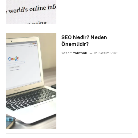
SEO Nedir? Neden
Önemlidir?
Yazar:
Youthall
15 Kasım 2021