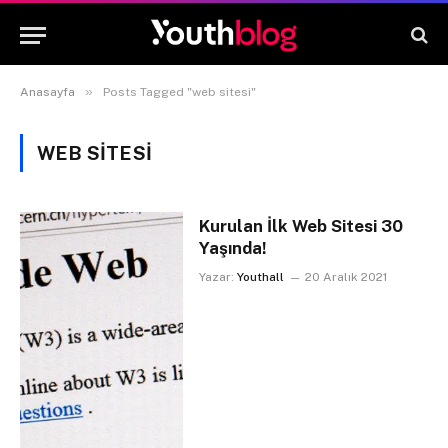
»
Anasayfa
Posts Tagged "web sitesi"
WEB SITESI
Kurulan İlk Web Sitesi 30
Yaşında!
Yazar:
Youthall
20 Aralık 2021