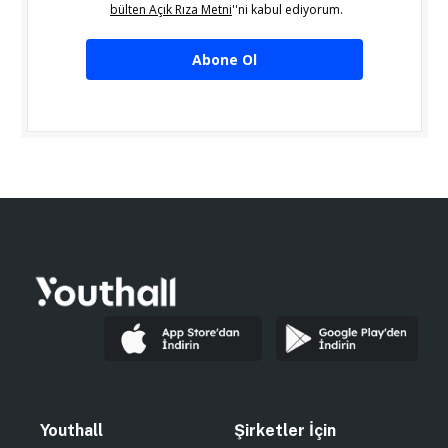
bülten Açık Rıza Metni
''ni kabul ediyorum.
Abone Ol
Youthall
Şirketler İçin