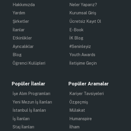
Hakkımızda
Neler Yaparız?
Yardım
Kurumsal Giriş
Şirketler
Ücretsiz Kayıt Ol
İlanlar
E-Book
Etkinlikler
İK Blog
Ayrıcalıklar
#Seninleyiz
Blog
Youth Awards
Öğrenci Kulüpleri
İletişime Geçin
Popüler İlanlar
Popüler Aramalar
İşe Alım Programları
Kariyer Tavsiyeleri
Yeni Mezun İş İlanları
Özgeçmiş
İstanbul İş İlanları
Mülakat
İş İlanları
Humanspire
Staj İlanları
İlham