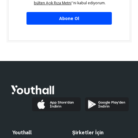
bülten Açık Rıza Metni
''ni kabul ediyorum.
Abone Ol
Youthall
Şirketler İçin