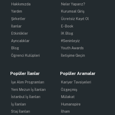
Hakkımızda
Neler Yaparız?
Yardım
Kurumsal Giriş
Şirketler
Ücretsiz Kayıt Ol
İlanlar
E-Book
Etkinlikler
İK Blog
Ayrıcalıklar
#Seninleyiz
Blog
Youth Awards
Öğrenci Kulüpleri
İletişime Geçin
Popüler İlanlar
Popüler Aramalar
İşe Alım Programları
Kariyer Tavsiyeleri
Yeni Mezun İş İlanları
Özgeçmiş
İstanbul İş İlanları
Mülakat
İş İlanları
Humanspire
Staj İlanları
İlham