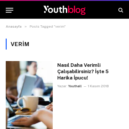
»
Anasayfa
Posts Tagged "verim"
VERIM
Nasıl Daha Verimli
Çalışabilirsiniz? İşte 5
Harika İpucu!
Yazar:
Youthall
1 Kasım 2018