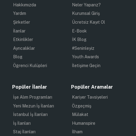
Hakkımızda
Neler Yaparız?
Yardım
Kurumsal Giriş
Şirketler
Ücretsiz Kayıt Ol
İlanlar
E-Book
Etkinlikler
İK Blog
Ayrıcalıklar
#Seninleyiz
Blog
Youth Awards
Öğrenci Kulüpleri
İletişime Geçin
Popüler İlanlar
Popüler Aramalar
İşe Alım Programları
Kariyer Tavsiyeleri
Yeni Mezun İş İlanları
Özgeçmiş
İstanbul İş İlanları
Mülakat
İş İlanları
Humanspire
Staj İlanları
İlham