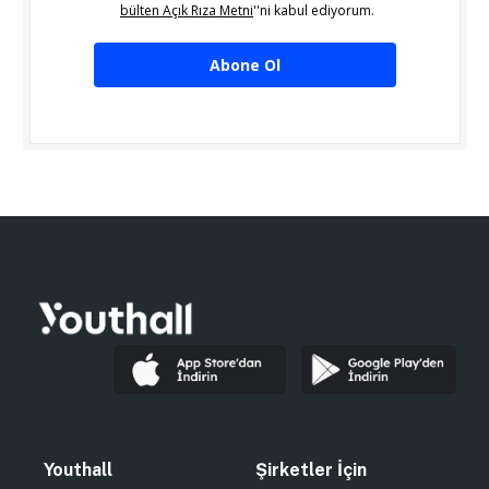
bülten Açık Rıza Metni
''ni kabul ediyorum.
Abone Ol
Youthall
Şirketler İçin