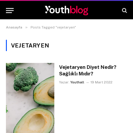
»
Anasayfa
Posts Tagged "vejetaryen"
VEJETARYEN
Vejetaryen Diyet Nedir?
Sağlıklı Mıdır?
Yazar:
Youthall
19 Mart 2022