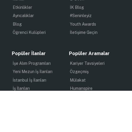
Etkinlikler
İK Blog
Ayrıcalıklar
#Seninleyiz
Blog
Youth Awards
Öğrenci Kulüpleri
İletişime Geçin
Popüler İlanlar
Popüler Aramalar
İşe Alım Programları
Kariyer Tavsiyeleri
Yeni Mezun İş İlanları
Özgeçmiş
İstanbul İş İlanları
Mülakat
İş İlanları
Humanspire
Staj İlanları
İlham
Online Staj
Quiz
Uzun Dönem Staj
Kişisel Gelişim
Kısa Dönem Staj
Gündem