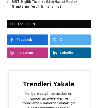
MBTI Kişilik Tipinize Göre Hangi Meslek
Gruplarını Tercih Etmelisiniz?
BIZI TAKIP EDIN
Facebook
X
Instagram
LinkedIn
Trendleri Yakala
Kariyere ve gündeme dair en
güncel tavsiyelerden ve
trendlerden haberdar olmak için
e-posta listemize abone ol.