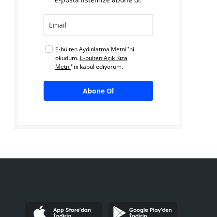
E-bülten
Aydınlatma Metni
''ni
okudum.
E-bülten Açık Rıza
Metni
''ni kabul ediyorum.
Abone Ol