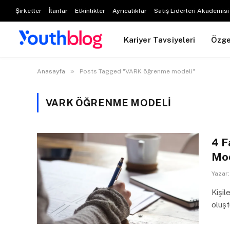
Şirketler
İlanlar
Etkinlikler
Ayrıcalıklar
Satış Liderleri Akademisi
Kariyer Tavsiyeleri
Özg
»
Anasayfa
Posts Tagged "VARK öğrenme modeli"
VARK ÖĞRENME MODELI
4 F
Mod
Yazar:
Kişil
oluşt