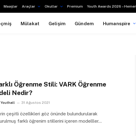
Maaşlar
Araçlar
Okullar
Premium
Youth Awards 2026 – Hemen
eçmiş
Mülakat
Gelişim
Gündem
Humanspire
arklı Öğrenme Stili: VARK Öğrenme
eli Nedir?
Youthall
31 Ağustos 2021
erin çeşitli özellikleri göz önünde bulundurularak
urulmuş farklı öğrenim stillerini içeren modelller…