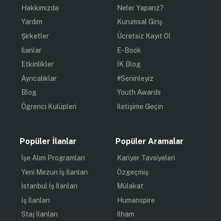
Hakkımızda
Neler Yaparız?
Yardım
Kurumsal Giriş
Şirketler
Ücretsiz Kayıt Ol
İlanlar
E-Book
Etkinlikler
İK Blog
Ayrıcalıklar
#Seninleyiz
Blog
Youth Awards
Öğrenci Kulüpleri
İletişime Geçin
Popüler İlanlar
Popüler Aramalar
İşe Alım Programları
Kariyer Tavsiyeleri
Yeni Mezun İş İlanları
Özgeçmiş
İstanbul İş İlanları
Mülakat
İş İlanları
Humanspire
Staj İlanları
İlham