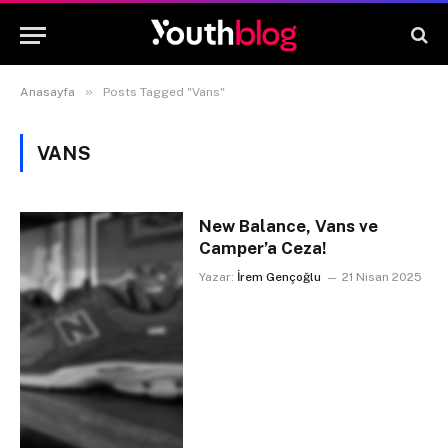
»
Anasayfa
Posts Tagged "Vans"
VANS
New Balance, Vans ve
Camper’a Ceza!
Yazar:
İrem Gençoğlu
21 Nisan 2025