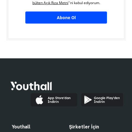
bülten Açık Rıza Metni
''ni kabul ediyorum.
Abone Ol
Youthall
Şirketler İçin