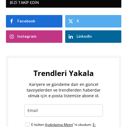
BIZI TAKIP EDIN
Facebook
X
Instagram
LinkedIn
Trendleri Yakala
Kariyere ve gündeme dair en güncel
tavsiyelerden ve trendlerden haberdar
olmak için e-posta listemize abone ol.
E-bülten
Aydınlatma Metni
''ni okudum.
E-