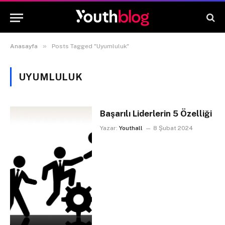
»
Anasayfa
Posts Tagged "Uyumluluk"
UYUMLULUK
Başarılı Liderlerin 5 Özelliği
Yazar:
Youthall
8 Şubat 2024