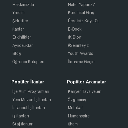
Hakkımızda
Neler Yaparız?
Yardım
Kurumsal Giriş
Şirketler
Ücretsiz Kayıt Ol
İlanlar
E-Book
Etkinlikler
İK Blog
Ayrıcalıklar
#Seninleyiz
Blog
Youth Awards
Öğrenci Kulüpleri
İletişime Geçin
Popüler İlanlar
Popüler Aramalar
İşe Alım Programları
Kariyer Tavsiyeleri
Yeni Mezun İş İlanları
Özgeçmiş
İstanbul İş İlanları
Mülakat
İş İlanları
Humanspire
Staj İlanları
İlham