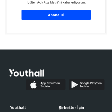
bülten Açık Rıza Metni
''ni kabul ediyorum.
Abone Ol
Youthall
Şirketler İçin