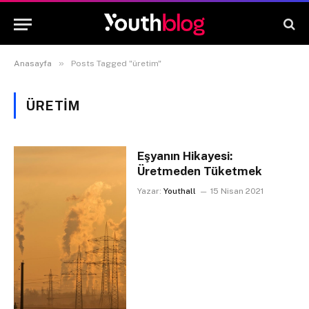
»
Anasayfa
Posts Tagged "üretim"
ÜRETIM
Eşyanın Hikayesi:
Üretmeden Tüketmek
Yazar:
Youthall
15 Nisan 2021