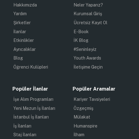
Hakkımızda
Neler Yaparız?
Yardım
Kurumsal Giriş
Şirketler
Ücretsiz Kayıt Ol
İlanlar
E-Book
Etkinlikler
İK Blog
Ayrıcalıklar
#Seninleyiz
Blog
Youth Awards
Öğrenci Kulüpleri
İletişime Geçin
Popüler İlanlar
Popüler Aramalar
İşe Alım Programları
Kariyer Tavsiyeleri
Yeni Mezun İş İlanları
Özgeçmiş
İstanbul İş İlanları
Mülakat
İş İlanları
Humanspire
Staj İlanları
İlham