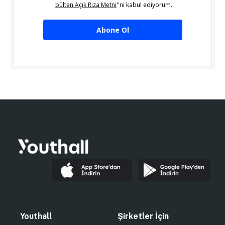
bülten Açık Rıza Metni
''ni kabul ediyorum.
Abone Ol
Youthall
Şirketler İçin