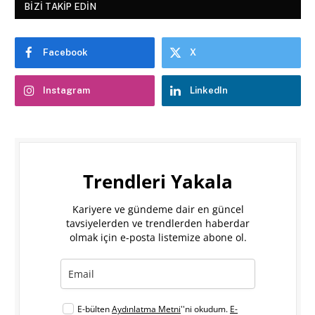
BIZI TAKIP EDIN
Facebook
X
Instagram
LinkedIn
Trendleri Yakala
Kariyere ve gündeme dair en güncel
tavsiyelerden ve trendlerden haberdar
olmak için e-posta listemize abone ol.
E-bülten
Aydınlatma Metni
''ni okudum.
E-