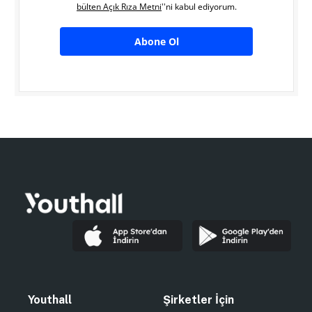
bülten Açık Rıza Metni
''ni kabul ediyorum.
Abone Ol
Youthall
Şirketler İçin