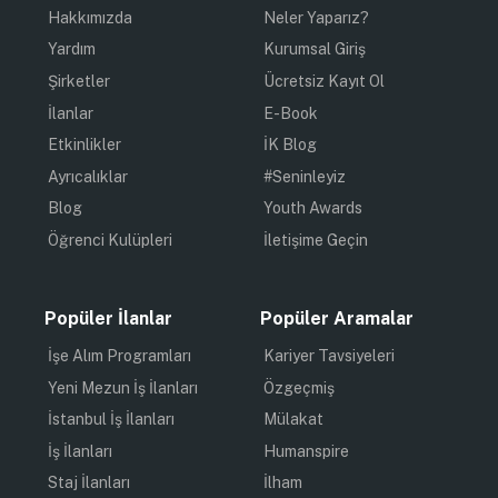
Hakkımızda
Neler Yaparız?
Yardım
Kurumsal Giriş
Şirketler
Ücretsiz Kayıt Ol
İlanlar
E-Book
Etkinlikler
İK Blog
Ayrıcalıklar
#Seninleyiz
Blog
Youth Awards
Öğrenci Kulüpleri
İletişime Geçin
Popüler İlanlar
Popüler Aramalar
İşe Alım Programları
Kariyer Tavsiyeleri
Yeni Mezun İş İlanları
Özgeçmiş
İstanbul İş İlanları
Mülakat
İş İlanları
Humanspire
Staj İlanları
İlham