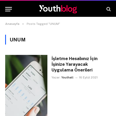
»
Anasayfa
Posts Tagged "UNUM"
UNUM
İşletme Hesabınız İçin
İşinize Yarayacak
Uygulama Önerileri
Yazar:
Youthall
16 Eylül 2021