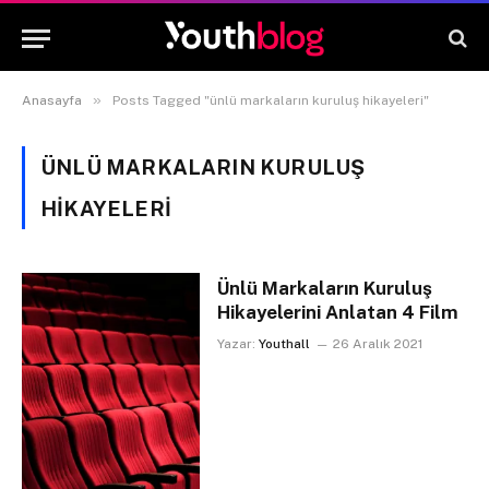
»
Anasayfa
Posts Tagged "ünlü markaların kuruluş hikayeleri"
ÜNLÜ MARKALARIN KURULUŞ
HIKAYELERI
Ünlü Markaların Kuruluş
Hikayelerini Anlatan 4 Film
Yazar:
Youthall
26 Aralık 2021