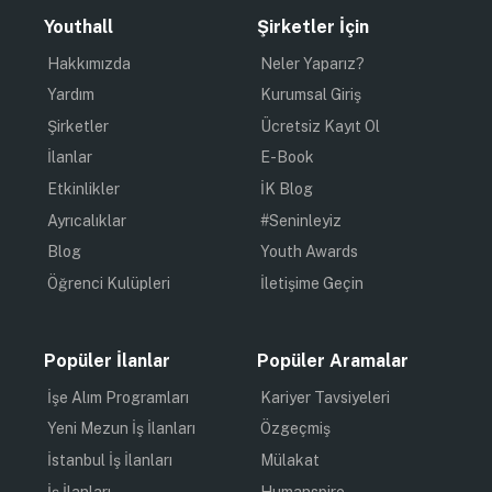
Youthall
Şirketler İçin
Hakkımızda
Neler Yaparız?
Yardım
Kurumsal Giriş
Şirketler
Ücretsiz Kayıt Ol
İlanlar
E-Book
Etkinlikler
İK Blog
Ayrıcalıklar
#Seninleyiz
Blog
Youth Awards
Öğrenci Kulüpleri
İletişime Geçin
Popüler İlanlar
Popüler Aramalar
İşe Alım Programları
Kariyer Tavsiyeleri
Yeni Mezun İş İlanları
Özgeçmiş
İstanbul İş İlanları
Mülakat
İş İlanları
Humanspire