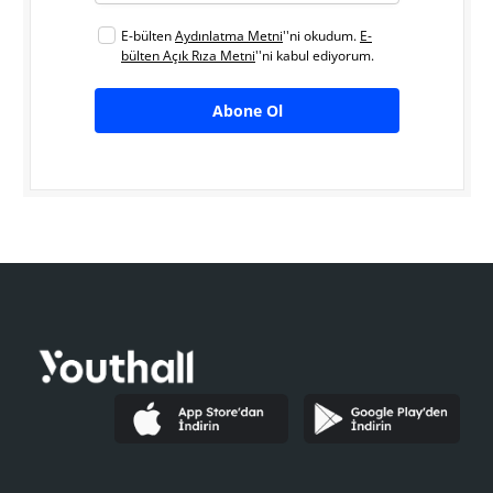
E-bülten
Aydınlatma Metni
''ni okudum.
E-
bülten Açık Rıza Metni
''ni kabul ediyorum.
Abone Ol