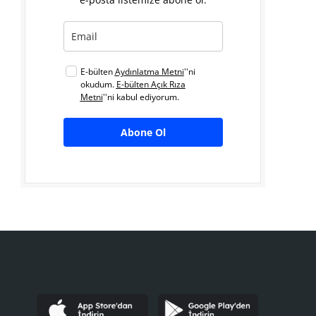
E-bülten
Aydınlatma Metni
''ni
okudum.
E-bülten Açık Rıza
Metni
''ni kabul ediyorum.
Abone Ol