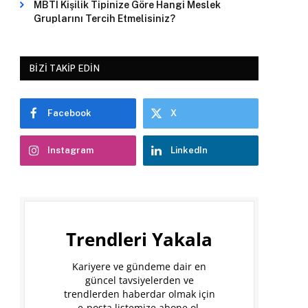
MBTI Kişilik Tipinize Göre Hangi Meslek
Gruplarını Tercih Etmelisiniz?
BIZI TAKIP EDIN
Facebook
X
Instagram
LinkedIn
Trendleri Yakala
Kariyere ve gündeme dair en
güncel tavsiyelerden ve
trendlerden haberdar olmak için
e-posta listemize abone ol.