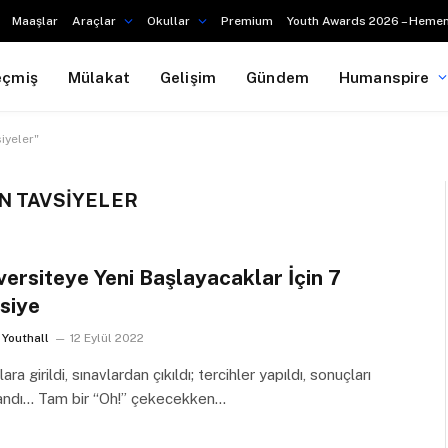
Maaşlar
Araçlar
Okullar
Premium
Youth Awards 2026 – Hemen
eçmiş
Mülakat
Gelişim
Gündem
Humanspire
iyeler"
N TAVSIYELER
versiteye Yeni Başlayacaklar İçin 7
siye
Youthall
12 Eylül 2022
lara girildi, sınavlardan çıkıldı; tercihler yapıldı, sonuçları
landı… Tam bir “Oh!” çekecekken…