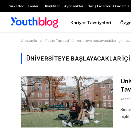
Şirketler
İlanlar
Etkinlikler
Ayrıcalıklar
Satış Liderleri Akademisi
Kariyer Tavsiyeleri
Özg
»
Anasayfa
Posts Tagged "üniversiteye başlayacaklar için tavs
ÜNIVERSITEYE BAŞLAYACAKLAR IÇI
Üni
Tav
Yazar:
Sınav
açık