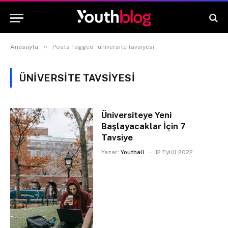
»
Anasayfa
Posts Tagged "üniversite tavsiyesi"
ÜNIVERSITE TAVSIYESI
Üniversiteye Yeni
Başlayacaklar İçin 7
Tavsiye
Yazar:
Youthall
12 Eylül 2022