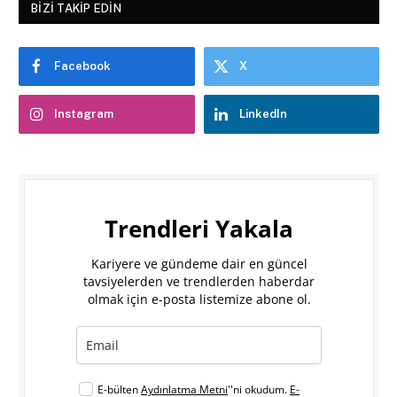
BIZI TAKIP EDIN
Facebook
X
Instagram
LinkedIn
Trendleri Yakala
Kariyere ve gündeme dair en güncel
tavsiyelerden ve trendlerden haberdar
olmak için e-posta listemize abone ol.
E-bülten
Aydınlatma Metni
''ni okudum.
E-