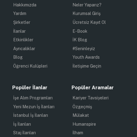
Hakkımızda
Neler Yaparız?
Yardım
Kurumsal Giriş
Şirketler
Ücretsiz Kayıt Ol
İlanlar
E-Book
Etkinlikler
İK Blog
Ayrıcalıklar
#Seninleyiz
Blog
Youth Awards
Öğrenci Kulüpleri
İletişime Geçin
Popüler İlanlar
Popüler Aramalar
İşe Alım Programları
Kariyer Tavsiyeleri
Yeni Mezun İş İlanları
Özgeçmiş
İstanbul İş İlanları
Mülakat
İş İlanları
Humanspire
Staj İlanları
İlham