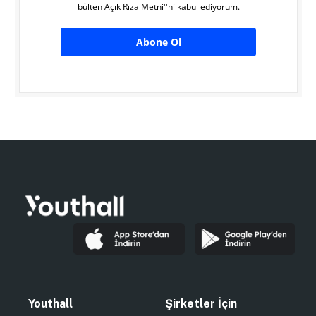
bülten Açık Rıza Metni
''ni kabul ediyorum.
Abone Ol
Youthall
Şirketler İçin