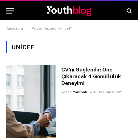
»
Anasayfa
Posts Tagged "unicef"
UNICEF
CV’ni Güçlendir: Öne
Çıkaracak 4 Gönüllülük
Deneyimi
Yazar:
Youthall
6 Haziran 2022