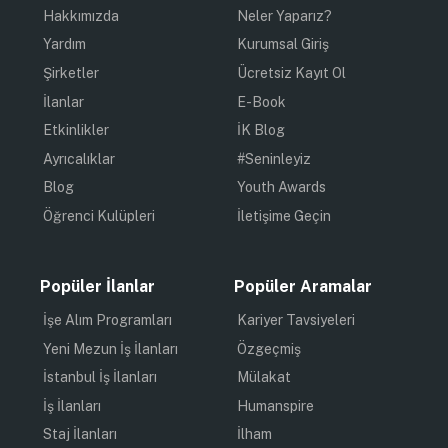
Hakkımızda
Neler Yaparız?
Yardım
Kurumsal Giriş
Şirketler
Ücretsiz Kayıt Ol
İlanlar
E-Book
Etkinlikler
İK Blog
Ayrıcalıklar
#Seninleyiz
Blog
Youth Awards
Öğrenci Kulüpleri
İletişime Geçin
Popüler İlanlar
Popüler Aramalar
İşe Alım Programları
Kariyer Tavsiyeleri
Yeni Mezun İş İlanları
Özgeçmiş
İstanbul İş İlanları
Mülakat
İş İlanları
Humanspire
Staj İlanları
İlham