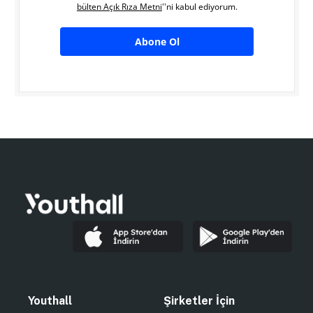
bülten Açık Rıza Metni
''ni kabul ediyorum.
Abone Ol
Youthall
Şirketler İçin