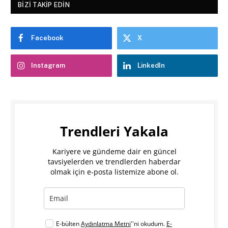
BIZI TAKIP EDIN
Facebook
X
Instagram
LinkedIn
Trendleri Yakala
Kariyere ve gündeme dair en güncel
tavsiyelerden ve trendlerden haberdar
olmak için e-posta listemize abone ol.
E-bülten
Aydınlatma Metni
''ni okudum.
E-