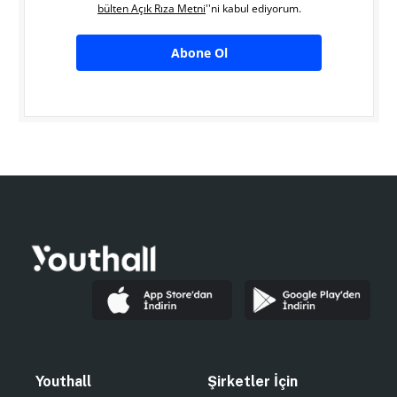
bülten Açık Rıza Metni
''ni kabul ediyorum.
Abone Ol
Youthall
Şirketler İçin