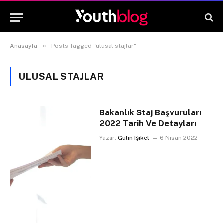
»
Anasayfa
Posts Tagged "ulusal stajlar"
ULUSAL STAJLAR
Bakanlık Staj Başvuruları
2022 Tarih Ve Detayları
Yazar:
Gülin Işıkel
6 Nisan 2022