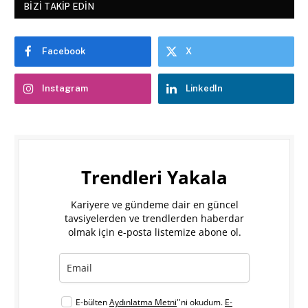
BIZI TAKIP EDIN
Facebook
X
Instagram
LinkedIn
Trendleri Yakala
Kariyere ve gündeme dair en güncel
tavsiyelerden ve trendlerden haberdar
olmak için e-posta listemize abone ol.
E-bülten
Aydınlatma Metni
''ni okudum.
E-