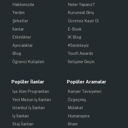
Hakkımızda
Neler Yaparız?
Yardım
Kurumsal Giriş
Şirketler
Ücretsiz Kayıt Ol
İlanlar
E-Book
Etkinlikler
İK Blog
Ayrıcalıklar
#Seninleyiz
Blog
Youth Awards
Öğrenci Kulüpleri
İletişime Geçin
Popüler İlanlar
Popüler Aramalar
İşe Alım Programları
Kariyer Tavsiyeleri
Yeni Mezun İş İlanları
Özgeçmiş
İstanbul İş İlanları
Mülakat
İş İlanları
Humanspire
Staj İlanları
İlham