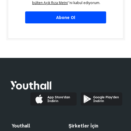
bülten Açık Rıza Metni
''ni kabul ediyorum.
Abone Ol
Youthall
Şirketler İçin