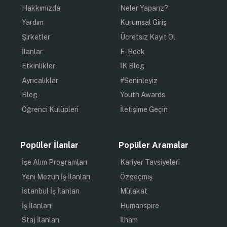
Hakkımızda
Neler Yaparız?
Yardım
Kurumsal Giriş
Şirketler
Ücretsiz Kayıt Ol
İlanlar
E-Book
Etkinlikler
İK Blog
Ayrıcalıklar
#Seninleyiz
Blog
Youth Awards
Öğrenci Kulüpleri
İletişime Geçin
Popüler İlanlar
Popüler Aramalar
İşe Alım Programları
Kariyer Tavsiyeleri
Yeni Mezun İş İlanları
Özgeçmiş
İstanbul İş İlanları
Mülakat
İş İlanları
Humanspire
Staj İlanları
İlham