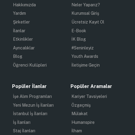
Hakkımızda
Neler Yaparız?
Yardım
Kurumsal Giriş
Şirketler
Ücretsiz Kayıt Ol
İlanlar
E-Book
Etkinlikler
İK Blog
Ayrıcalıklar
#Seninleyiz
Blog
Youth Awards
Öğrenci Kulüpleri
İletişime Geçin
Popüler İlanlar
Popüler Aramalar
İşe Alım Programları
Kariyer Tavsiyeleri
Yeni Mezun İş İlanları
Özgeçmiş
İstanbul İş İlanları
Mülakat
İş İlanları
Humanspire
Staj İlanları
İlham