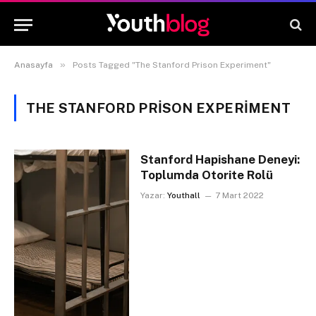
»
Anasayfa
Posts Tagged "The Stanford Prison Experiment"
THE STANFORD PRISON EXPERIMENT
Stanford Hapishane Deneyi:
Toplumda Otorite Rolü
Yazar:
Youthall
7 Mart 2022