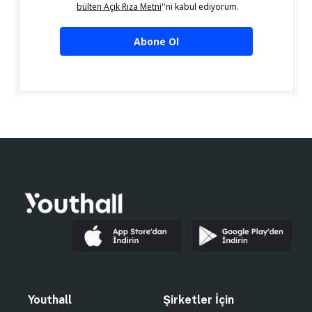
bülten Açık Rıza Metni
''ni kabul ediyorum.
Abone Ol
Youthall
Şirketler İçin