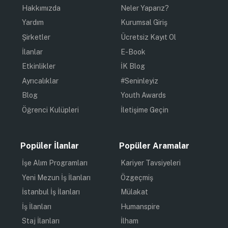
Hakkımızda
Neler Yaparız?
Yardım
Kurumsal Giriş
Şirketler
Ücretsiz Kayıt Ol
İlanlar
E-Book
Etkinlikler
İK Blog
Ayrıcalıklar
#Seninleyiz
Blog
Youth Awards
Öğrenci Kulüpleri
İletişime Geçin
Popüler İlanlar
Popüler Aramalar
İşe Alım Programları
Kariyer Tavsiyeleri
Yeni Mezun İş İlanları
Özgeçmiş
İstanbul İş İlanları
Mülakat
İş İlanları
Humanspire
Staj İlanları
İlham