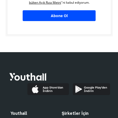
bülten Açık Rıza Metni
''ni kabul ediyorum.
Abone Ol
Youthall
Şirketler İçin