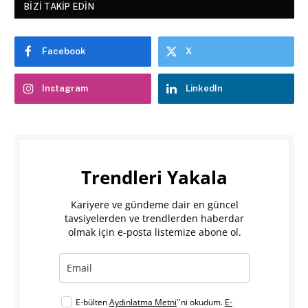
BIZI TAKIP EDIN
Facebook
X
Instagram
LinkedIn
Trendleri Yakala
Kariyere ve gündeme dair en güncel
tavsiyelerden ve trendlerden haberdar
olmak için e-posta listemize abone ol.
E-bülten
Aydınlatma Metni
''ni okudum.
E-