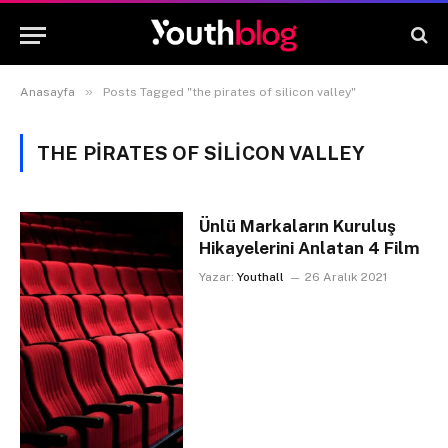
»
Anasayfa
Posts Tagged "the pirates of silicon valley"
THE PIRATES OF SILICON VALLEY
Ünlü Markaların Kuruluş
Hikayelerini Anlatan 4 Film
Yazar:
Youthall
26 Aralık 2021