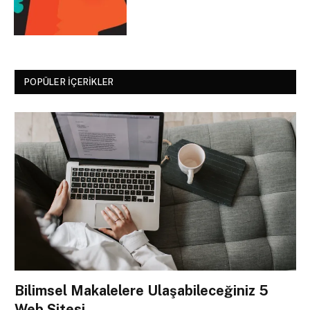
POPÜLER İÇERIKLER
Bilimsel Makalelere Ulaşabileceğiniz 5
Web Sitesi