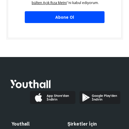
bülten Açık Rıza Metni
''ni kabul ediyorum.
Abone Ol
Youthall
Şirketler İçin