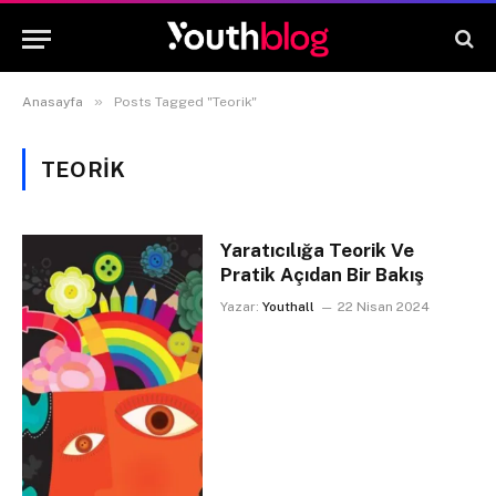
»
Anasayfa
Posts Tagged "Teorik"
TEORIK
Yaratıcılığa Teorik Ve
Pratik Açıdan Bir Bakış
Yazar:
Youthall
22 Nisan 2024