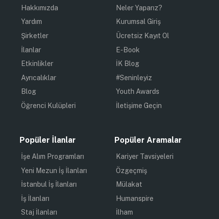
Hakkımızda
Neler Yaparız?
Yardım
Kurumsal Giriş
Şirketler
Ücretsiz Kayıt Ol
İlanlar
E-Book
Etkinlikler
İK Blog
Ayrıcalıklar
#Seninleyiz
Blog
Youth Awards
Öğrenci Kulüpleri
İletişime Geçin
Popüler İlanlar
Popüler Aramalar
İşe Alım Programları
Kariyer Tavsiyeleri
Yeni Mezun İş İlanları
Özgeçmiş
İstanbul İş İlanları
Mülakat
İş İlanları
Humanspire
Staj İlanları
İlham