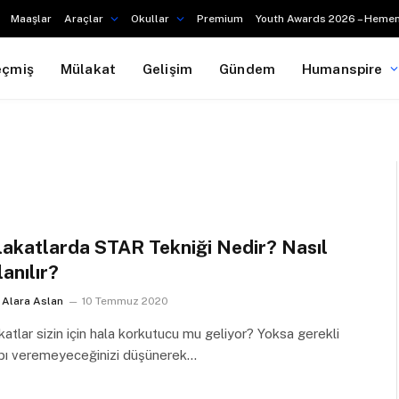
Maaşlar
Araçlar
Okullar
Premium
Youth Awards 2026 – Hemen
eçmiş
Mülakat
Gelişim
Gündem
Humanspire
akatlarda STAR Tekniği Nedir? Nasıl
lanılır?
Alara Aslan
10 Temmuz 2020
atlar sizin için hala korkutucu mu geliyor? Yoksa gerekli
bı veremeyeceğinizi düşünerek…