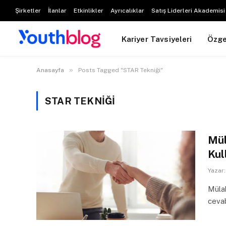
Şirketler
İlanlar
Etkinlikler
Ayrıcalıklar
Satış Liderleri Akademisi
Kariyer Tavsiyeleri
Özg
»
Anasayfa
Posts Tagged "STAR Tekniği"
STAR TEKNIĞI
Mül
Kul
Yazar:
Mülak
ceva