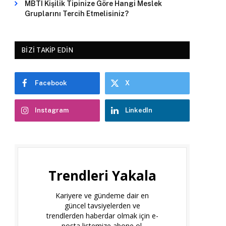
MBTI Kişilik Tipinize Göre Hangi Meslek
Gruplarını Tercih Etmelisiniz?
BIZI TAKIP EDIN
Facebook
X
Instagram
LinkedIn
Trendleri Yakala
Kariyere ve gündeme dair en
güncel tavsiyelerden ve
trendlerden haberdar olmak için e-
posta listemize abone ol.