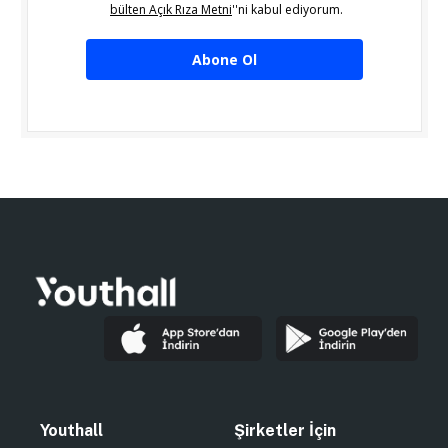
bülten Açık Rıza Metni
''ni kabul ediyorum.
Abone Ol
Youthall
Şirketler İçin