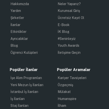
Hakkımızda
Neler Yaparız?
Yardım
Kurumsal Giriş
Şirketler
Ücretsiz Kayıt Ol
İlanlar
E-Book
Etkinlikler
İK Blog
Ayrıcalıklar
#Seninleyiz
Blog
Youth Awards
Öğrenci Kulüpleri
İletişime Geçin
Popüler İlanlar
Popüler Aramalar
İşe Alım Programları
Kariyer Tavsiyeleri
Yeni Mezun İş İlanları
Özgeçmiş
İstanbul İş İlanları
Mülakat
İş İlanları
Humanspire
Staj İlanları
İlham