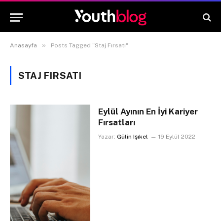
»
Anasayfa
Posts Tagged "Staj Fırsatı"
STAJ FIRSATI
Eylül Ayının En İyi Kariyer
Fırsatları
Yazar:
Gülin Işıkel
19 Eylül 2022