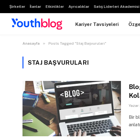
Şirketler
İlanlar
Etkinlikler
Ayrıcalıklar
Satış Liderleri Akademisi
Kariyer Tavsiyeleri
Özg
»
Anasayfa
Posts Tagged "Staj Başvuruları"
STAJ BAŞVURULARI
Blo
Kol
Yazar:
Bir b
anla