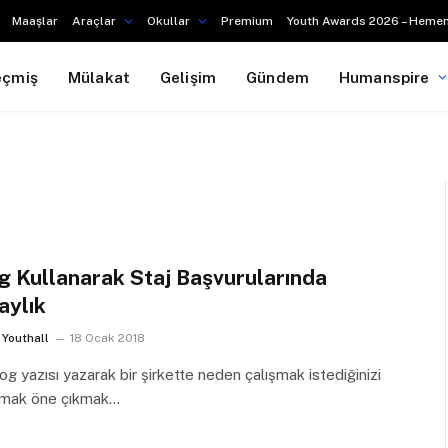
Maaşlar
Araçlar
Okullar
Premium
Youth Awards 2026 – Hemen
eçmiş
Mülakat
Gelişim
Gündem
Humanspire
g Kullanarak Staj Başvurularında
aylık
Youthall
18 Ocak 2018
log yazısı yazarak bir şirkette neden çalışmak istediğinizi
tmak öne çıkmak…