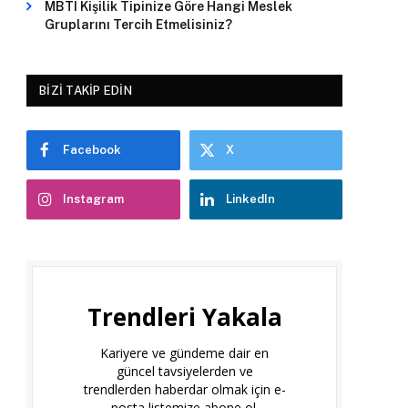
MBTI Kişilik Tipinize Göre Hangi Meslek
Gruplarını Tercih Etmelisiniz?
BIZI TAKIP EDIN
Facebook
X
Instagram
LinkedIn
Trendleri Yakala
Kariyere ve gündeme dair en
güncel tavsiyelerden ve
trendlerden haberdar olmak için e-
posta listemize abone ol.