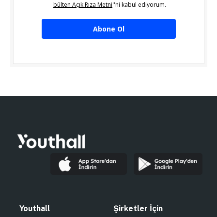
bülten Açık Rıza Metni
''ni kabul ediyorum.
Abone Ol
Youthall
Şirketler İçin