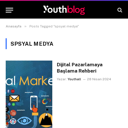
»
Anasayfa
Posts Tagged "spsyal medya"
SPSYAL MEDYA
Dijital Pazarlamaya
Başlama Rehberi
Yazar:
Youthall
28 Nisan 2024