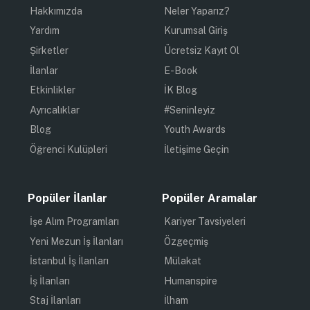
Hakkımızda
Neler Yaparız?
Yardım
Kurumsal Giriş
Şirketler
Ücretsiz Kayıt Ol
İlanlar
E-Book
Etkinlikler
İK Blog
Ayrıcalıklar
#Seninleyiz
Blog
Youth Awards
Öğrenci Kulüpleri
İletişime Geçin
Popüler İlanlar
Popüler Aramalar
İşe Alım Programları
Kariyer Tavsiyeleri
Yeni Mezun İş İlanları
Özgeçmiş
İstanbul İş İlanları
Mülakat
İş İlanları
Humanspire
Staj İlanları
İlham