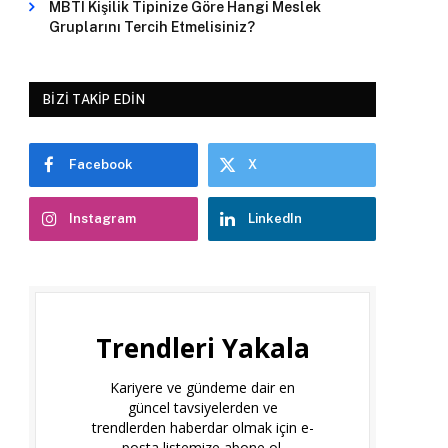
MBTI Kişilik Tipinize Göre Hangi Meslek
Gruplarını Tercih Etmelisiniz?
BIZI TAKIP EDIN
Facebook
X
Instagram
LinkedIn
Trendleri Yakala
Kariyere ve gündeme dair en
güncel tavsiyelerden ve
trendlerden haberdar olmak için e-
posta listemize abone ol.