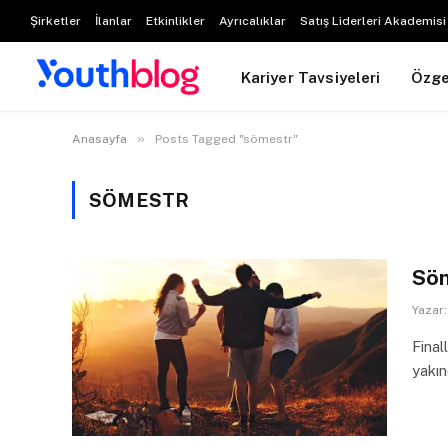
Şirketler
İlanlar
Etkinlikler
Ayrıcalıklar
Satış Liderleri Akademisi
Kariyer Tavsiyeleri
Özg
»
Anasayfa
Posts Tagged "sömestr"
SÖMESTR
Söm
Yazar:
Final
yakın