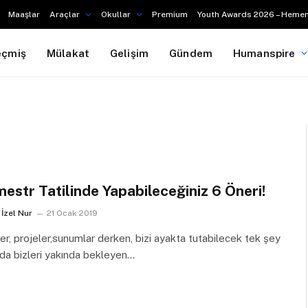
Maaşlar
Araçlar
Okullar
Premium
Youth Awards 2026 – Hemen
eçmiş
Mülakat
Gelişim
Gündem
Humanspire
estr Tatilinde Yapabileceğiniz 6 Öneri!
İzel Nur
21 Ocak 2019
ler, projeler,sunumlar derken, bizi ayakta tutabilecek tek şey
da bizleri yakında bekleyen…