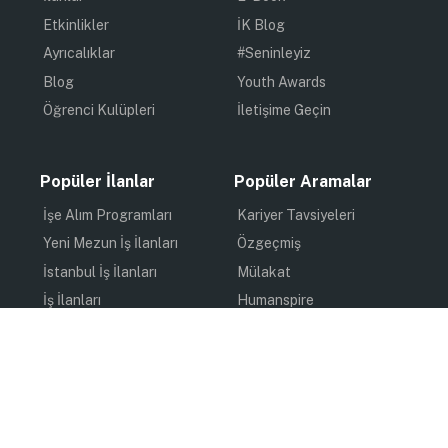
Etkinlikler
İK Blog
Ayrıcalıklar
#Seninleyiz
Blog
Youth Awards
Öğrenci Kulüpleri
İletişime Geçin
Popüler İlanlar
Popüler Aramalar
İşe Alım Programları
Kariyer Tavsiyeleri
Yeni Mezun İş İlanları
Özgeçmiş
İstanbul İş İlanları
Mülakat
İş İlanları
Humanspire
Staj İlanları
İlham
Online Staj
Quiz
Uzun Dönem Staj
Kişisel Gelişim
Kısa Dönem Staj
Gündem