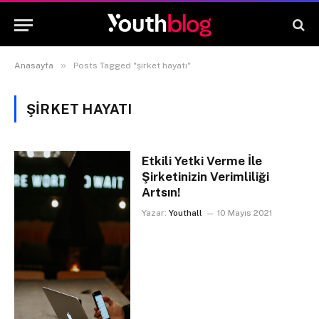
»
Anasayfa
Posts Tagged "şirket hayatı"
ŞIRKET HAYATI
Etkili Yetki Verme İle
Şirketinizin Verimliliği
Artsın!
Yazar:
Youthall
10 Mayıs 2021