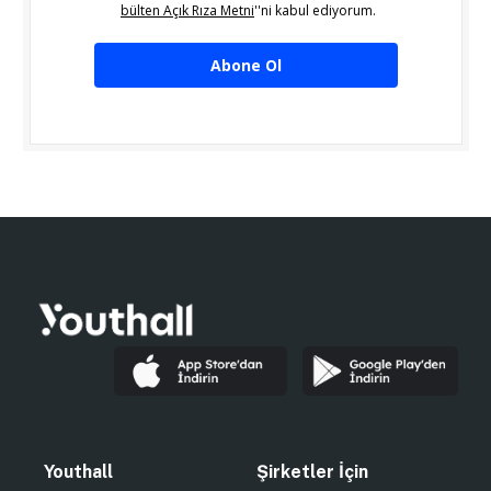
bülten Açık Rıza Metni
''ni kabul ediyorum.
Abone Ol
Youthall
Şirketler İçin