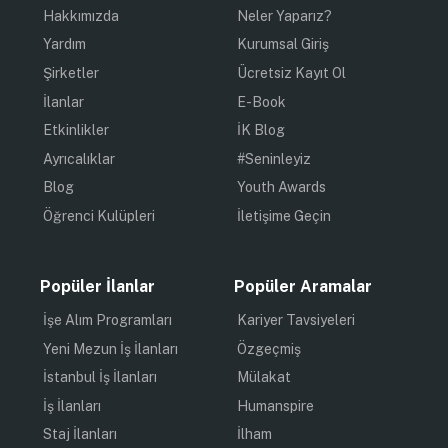
Hakkımızda
Neler Yaparız?
Yardım
Kurumsal Giriş
Şirketler
Ücretsiz Kayıt Ol
İlanlar
E-Book
Etkinlikler
İK Blog
Ayrıcalıklar
#Seninleyiz
Blog
Youth Awards
Öğrenci Kulüpleri
İletişime Geçin
Popüler İlanlar
Popüler Aramalar
İşe Alım Programları
Kariyer Tavsiyeleri
Yeni Mezun İş İlanları
Özgeçmiş
İstanbul İş İlanları
Mülakat
İş İlanları
Humanspire
Staj İlanları
İlham