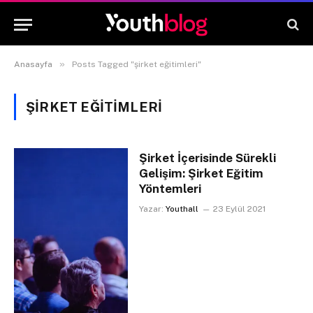
»
Anasayfa
Posts Tagged "şirket eğitimleri"
ŞIRKET EĞITIMLERI
Şirket İçerisinde Sürekli
Gelişim: Şirket Eğitim
Yöntemleri
Yazar:
Youthall
23 Eylül 2021