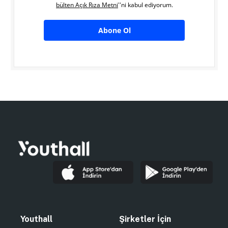
bülten Açık Rıza Metni
''ni kabul ediyorum.
Abone Ol
Youthall
Şirketler İçin