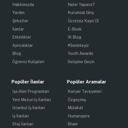
Hakkımızda
Neler Yaparız?
Yardım
Kurumsal Giriş
Şirketler
Ücretsiz Kayıt Ol
İlanlar
E-Book
Etkinlikler
İK Blog
Ayrıcalıklar
#Seninleyiz
Blog
Youth Awards
Öğrenci Kulüpleri
İletişime Geçin
Popüler İlanlar
Popüler Aramalar
İşe Alım Programları
Kariyer Tavsiyeleri
Yeni Mezun İş İlanları
Özgeçmiş
İstanbul İş İlanları
Mülakat
İş İlanları
Humanspire
Staj İlanları
İlham