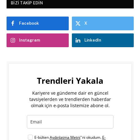
BIZI TAKIP EDIN
Facebook
X
Instagram
LinkedIn
Trendleri Yakala
Kariyere ve gündeme dair en güncel
tavsiyelerden ve trendlerden haberdar
olmak için e-posta listemize abone ol.
E-bülten
Aydınlatma Metni
''ni okudum.
E-