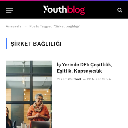
»
Anasayfa
Posts Tagged "Şirket bağlılığı"
ŞIRKET BAĞLILIĞI
İş Yerinde DEI: Çeşitlilik,
Eşitlik, Kapsayıcılık
Yazar:
Youthall
22 Nisan 2024