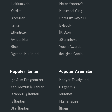
Hakkımızda
Neler Yaparız?
Yardım
Kurumsal Giriş
Şirketler
Ücretsiz Kayıt Ol
İlanlar
E-Book
Etkinlikler
İK Blog
Ayrıcalıklar
#Seninleyiz
Blog
Youth Awards
Öğrenci Kulüpleri
İletişime Geçin
Popüler İlanlar
Popüler Aramalar
İşe Alım Programları
Kariyer Tavsiyeleri
Yeni Mezun İş İlanları
Özgeçmiş
İstanbul İş İlanları
Mülakat
İş İlanları
Humanspire
Staj İlanları
İlham