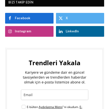
BIZI TAKIP EDIN
Facebook
X
Instagram
LinkedIn
Trendleri Yakala
Kariyere ve gündeme dair en güncel
tavsiyelerden ve trendlerden haberdar
olmak için e-posta listemize abone ol.
E-bülten
Aydınlatma Metni
''ni okudum.
E-