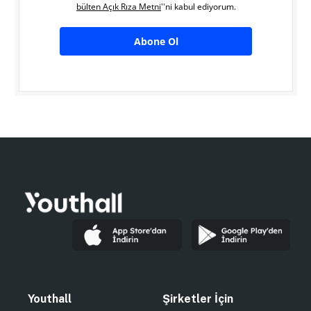
bülten Açık Rıza Metni
''ni kabul ediyorum.
Abone Ol
Youthall
Şirketler İçin