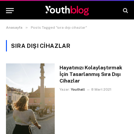
»
Anasayfa
Posts Tagged "sıra dışı cihazlar"
SIRA DIŞI CIHAZLAR
Hayatınızı Kolaylaştırmak
İçin Tasarlanmış Sıra Dışı
Cihazlar
Yazar:
Youthall
8 Mart 2021