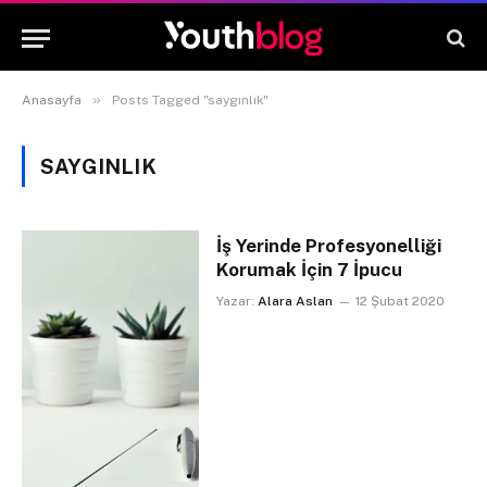
»
Anasayfa
Posts Tagged "saygınlık"
SAYGINLIK
İş Yerinde Profesyonelliği
Korumak İçin 7 İpucu
Yazar:
Alara Aslan
12 Şubat 2020