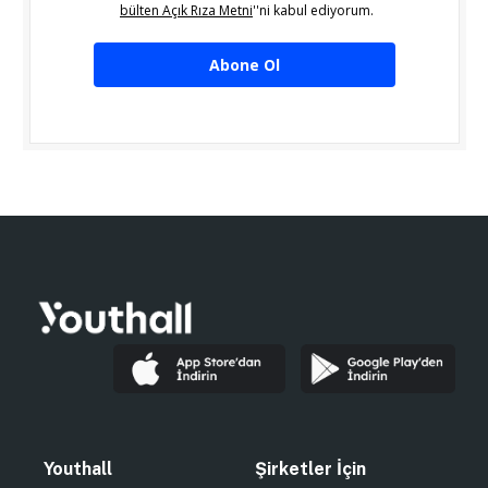
bülten Açık Rıza Metni
''ni kabul ediyorum.
Abone Ol
Youthall
Şirketler İçin