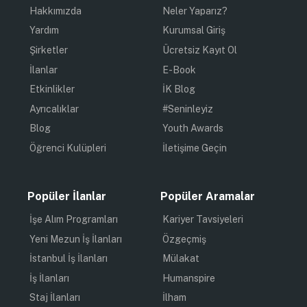
Hakkımızda
Neler Yaparız?
Yardım
Kurumsal Giriş
Şirketler
Ücretsiz Kayıt Ol
İlanlar
E-Book
Etkinlikler
İK Blog
Ayrıcalıklar
#Seninleyiz
Blog
Youth Awards
Öğrenci Kulüpleri
İletişime Geçin
Popüler İlanlar
Popüler Aramalar
İşe Alım Programları
Kariyer Tavsiyeleri
Yeni Mezun İş İlanları
Özgeçmiş
İstanbul İş İlanları
Mülakat
İş İlanları
Humanspire
Staj İlanları
İlham