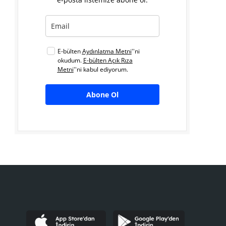
E-bülten
Aydınlatma Metni
''ni
okudum.
E-bülten Açık Rıza
Metni
''ni kabul ediyorum.
Abone Ol