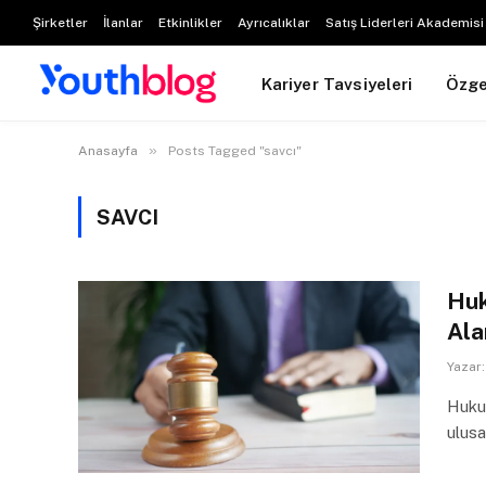
Şirketler
İlanlar
Etkinlikler
Ayrıcalıklar
Satış Liderleri Akademisi
Kariyer Tavsiyeleri
Özg
»
Anasayfa
Posts Tagged "savcı"
SAVCI
Huk
Ala
Yazar:
Hukuk
ulusa