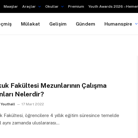
Maaşlar
Araçlar
Okullar
Premium
Youth Awards 2026 – Hemen
eçmiş
Mülakat
Gelişim
Gündem
Humanspire
uk Fakültesi Mezunlarının Çalışma
nları Nelerdir?
Youthall
17 Mart 2022
 Fakültesi, öğrencilere 4 yıllık eğitim süresince temelde
l aynı zamanda uluslararası…