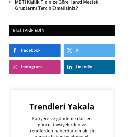
MBTI Kişilik Tipinize Göre Hangi Meslek
Gruplarını Tercih Etmelisiniz?
BIZI TAKIP EDIN
Facebook
X
Instagram
LinkedIn
Trendleri Yakala
Kariyere ve gündeme dair en
güncel tavsiyelerden ve
trendlerden haberdar olmak için
e-posta listemize abone ol.