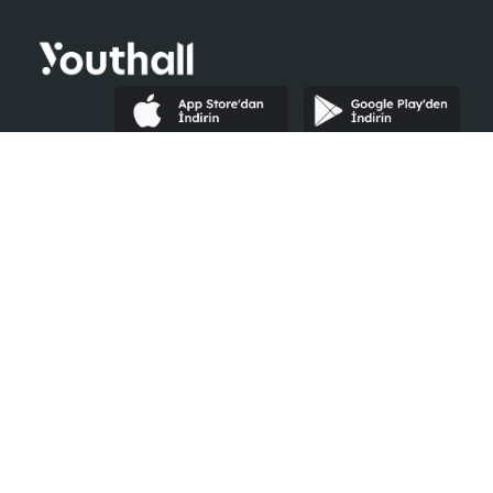
Youthall
Şirketler İçin
Hakkımızda
Neler Yaparız?
Yardım
Kurumsal Giriş
Şirketler
Ücretsiz Kayıt Ol
İlanlar
E-Book
Etkinlikler
İK Blog
Ayrıcalıklar
#Seninleyiz
Blog
Youth Awards
Öğrenci Kulüpleri
İletişime Geçin