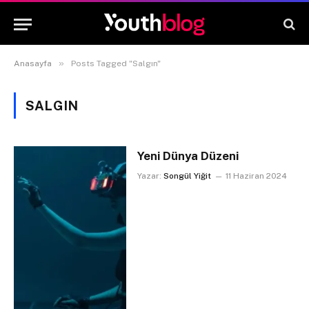
»
Anasayfa
Posts Tagged "Salgın"
SALGIN
Yeni Dünya Düzeni
Yazar:
Songül Yiğit
11 Haziran 2024