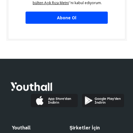
bülten Açık Rıza Metni
''ni kabul ediyorum.
Abone Ol
Youthall
Şirketler İçin