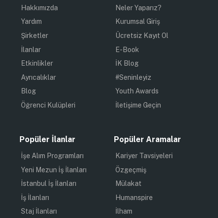
Hakkımızda
Neler Yaparız?
Yardım
Kurumsal Giriş
Şirketler
Ücretsiz Kayıt Ol
İlanlar
E-Book
Etkinlikler
İK Blog
Ayrıcalıklar
#Seninleyiz
Blog
Youth Awards
Öğrenci Kulüpleri
İletişime Geçin
Popüler İlanlar
Popüler Aramalar
İşe Alım Programları
Kariyer Tavsiyeleri
Yeni Mezun İş İlanları
Özgeçmiş
İstanbul İş İlanları
Mülakat
İş İlanları
Humanspire
Staj İlanları
İlham