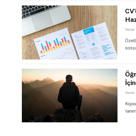
CV’
Haz
Yazar:
Özell
sosya
Öğr
İçi
Yazar:
Kişis
tanım