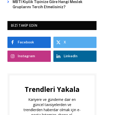
MBTI Kişilik Tipinize Göre Hangi Meslek
Gruplarını Tercih Etmelisiniz?
BIZI TAKIP EDIN
Facebook
X
Instagram
LinkedIn
Trendleri Yakala
Kariyere ve gündeme dair en
güncel tavsiyelerden ve
trendlerden haberdar olmak için e-
posta listemize abone ol.