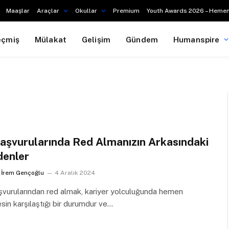
Maaşlar
Araçlar
Okullar
Premium
Youth Awards 2026 – Hemen
eçmiş
Mülakat
Gelişim
Gündem
Humanspire
Başvurularında Red Almanızın Arkasındaki
enler
İrem Gençoğlu
4 Aralık 2024
şvurularından red almak, kariyer yolculuğunda hemen
sin karşılaştığı bir durumdur ve…