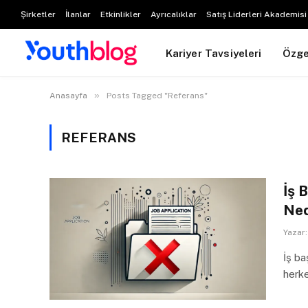
Şirketler
İlanlar
Etkinlikler
Ayrıcalıklar
Satış Liderleri Akademisi
Kariyer Tavsiyeleri
Özg
»
Anasayfa
Posts Tagged "Referans"
REFERANS
İş 
Ned
Yazar:
İş ba
herke