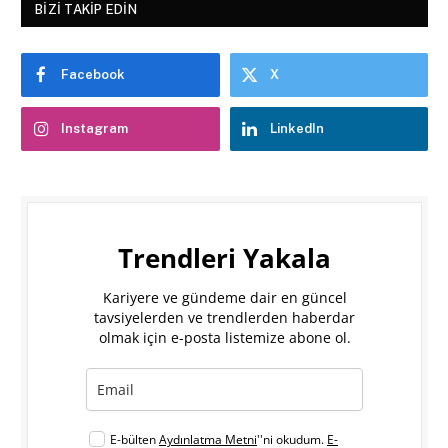
BIZI TAKIP EDIN
Facebook
X
Instagram
LinkedIn
Trendleri Yakala
Kariyere ve gündeme dair en güncel
tavsiyelerden ve trendlerden haberdar
olmak için e-posta listemize abone ol.
E-bülten
Aydınlatma Metni
''ni okudum.
E-