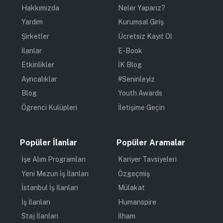
Hakkımızda
Neler Yaparız?
Yardım
Kurumsal Giriş
Şirketler
Ücretsiz Kayıt Ol
İlanlar
E-Book
Etkinlikler
İK Blog
Ayrıcalıklar
#Seninleyiz
Blog
Youth Awards
Öğrenci Kulüpleri
İletişime Geçin
Popüler İlanlar
Popüler Aramalar
İşe Alım Programları
Kariyer Tavsiyeleri
Yeni Mezun İş İlanları
Özgeçmiş
İstanbul İş İlanları
Mülakat
İş İlanları
Humanspire
Staj İlanları
İlham