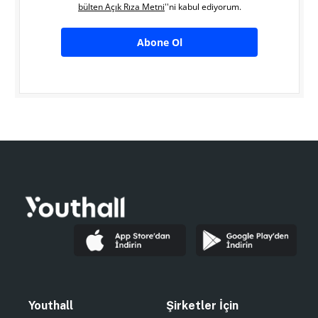
bülten Açık Rıza Metni
''ni kabul ediyorum.
Abone Ol
Youthall
Şirketler İçin