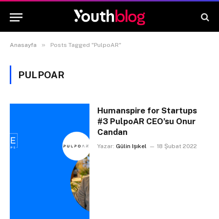
»
Anasayfa
Posts Tagged "PulpoAR"
PULPOAR
Humanspire for Startups
#3 PulpoAR CEO’su Onur
Candan
Yazar:
Gülin Işıkel
18 Şubat 2022