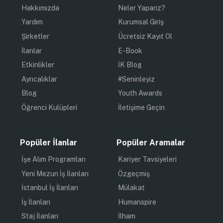
Hakkımızda
Neler Yaparız?
Yardım
Kurumsal Giriş
Şirketler
Ücretsiz Kayıt Ol
İlanlar
E-Book
Etkinlikler
İK Blog
Ayrıcalıklar
#Seninleyiz
Blog
Youth Awards
Öğrenci Kulüpleri
İletişime Geçin
Popüler İlanlar
Popüler Aramalar
İşe Alım Programları
Kariyer Tavsiyeleri
Yeni Mezun İş İlanları
Özgeçmiş
İstanbul İş İlanları
Mülakat
İş İlanları
Humanspire
Staj İlanları
İlham