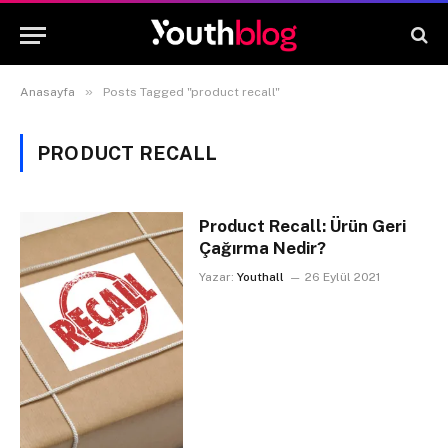
»
Anasayfa
Posts Tagged "product recall"
PRODUCT RECALL
Product Recall: Ürün Geri
Çağırma Nedir?
Yazar:
Youthall
26 Eylül 2021