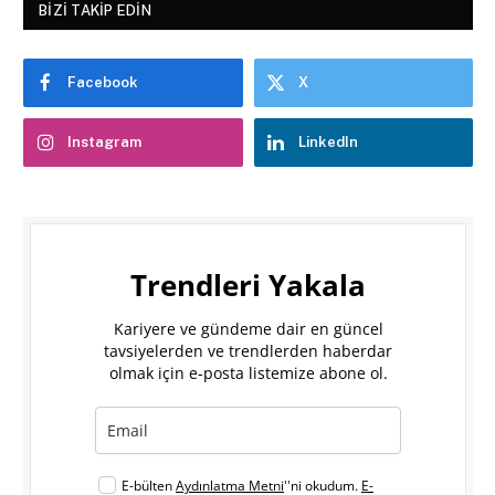
BIZI TAKIP EDIN
Facebook
X
Instagram
LinkedIn
Trendleri Yakala
Kariyere ve gündeme dair en güncel
tavsiyelerden ve trendlerden haberdar
olmak için e-posta listemize abone ol.
E-bülten
Aydınlatma Metni
''ni okudum.
E-