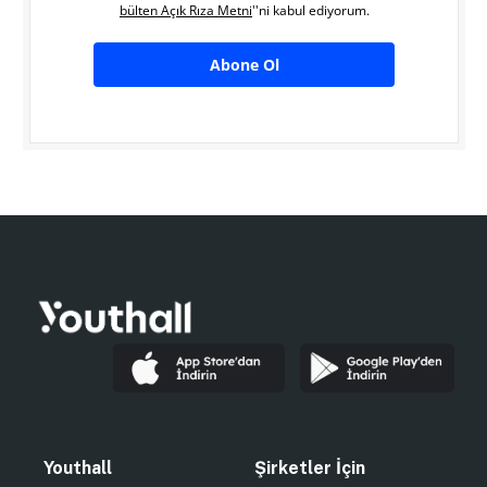
bülten Açık Rıza Metni
''ni kabul ediyorum.
Abone Ol
Youthall
Şirketler İçin