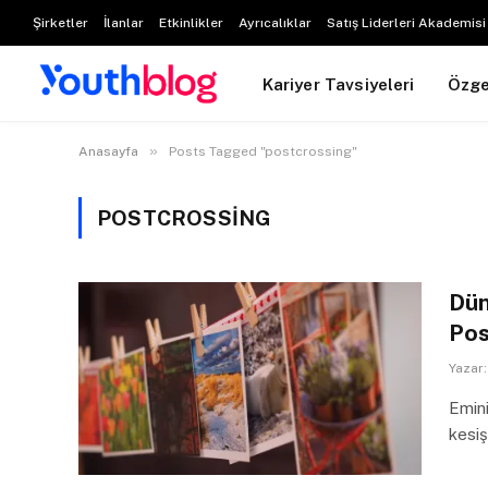
Şirketler
İlanlar
Etkinlikler
Ayrıcalıklar
Satış Liderleri Akademisi
Kariyer Tavsiyeleri
Özg
»
Anasayfa
Posts Tagged "postcrossing"
POSTCROSSING
Dün
Pos
Yazar:
Emini
kesiş