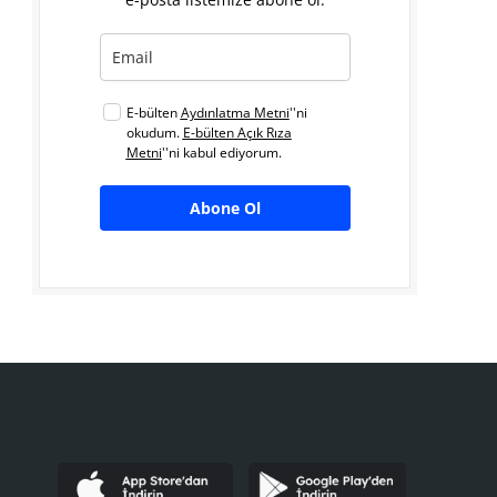
E-bülten
Aydınlatma Metni
''ni
okudum.
E-bülten Açık Rıza
Metni
''ni kabul ediyorum.
Abone Ol