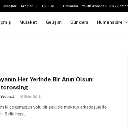
Maaşlar
Araçlar
Okullar
Premium
Youth Awards 2026 – Hemen
eçmiş
Mülakat
Gelişim
Gündem
Humanspire
yanın Her Yerinde Bir Anın Olsun:
tcrossing
Youthall
19 Ekim 2018
m ki çoğumuzun yolu bir şekilde mektup arkadaşlığı ile
ti. Belki hep…