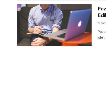
Paz
Edi
Yazar:
Paza
işlet