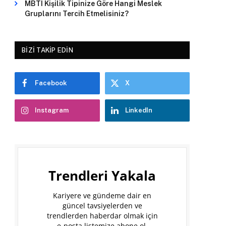
MBTI Kişilik Tipinize Göre Hangi Meslek
Gruplarını Tercih Etmelisiniz?
BIZI TAKIP EDIN
Facebook
X
Instagram
LinkedIn
Trendleri Yakala
Kariyere ve gündeme dair en
güncel tavsiyelerden ve
trendlerden haberdar olmak için
e-posta listemize abone ol.