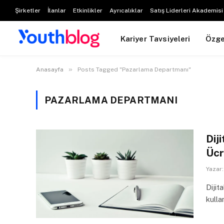
Şirketler
İlanlar
Etkinlikler
Ayrıcalıklar
Satış Liderleri Akademisi
Kariyer Tavsiyeleri
Özg
»
Anasayfa
Posts Tagged "Pazarlama Departmanı"
PAZARLAMA DEPARTMANI
Dij
Ücr
Yazar:
Dijit
kulla