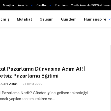
Maaşlar
Araçlar
Okullar
Premium
Youth Awards 2026 – Hemen
eçmiş
Mülakat
Gelişim
Gündem
Humanspire
ital Pazarlama Dünyasına Adım At! |
etsiz Pazarlama Eğitimi
Alara Aslan
23 Eylül 2020
al Pazarlama Nedir? Günden güne gelişen teknolojiyi
narak yapılan tanıtım, reklam ve…