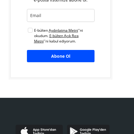
E-bülten
Aydınlatma Metni
''ni
okudum.
E-bülten Açık Rıza
Metni
''ni kabul ediyorum.
Abone Ol