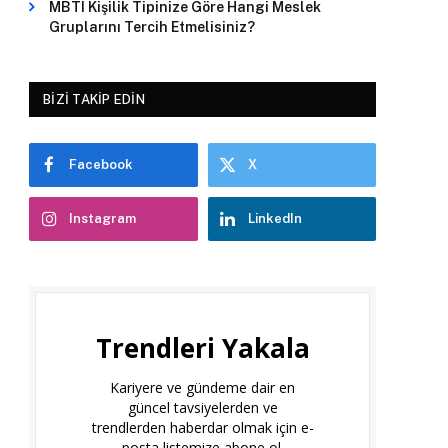
MBTI Kişilik Tipinize Göre Hangi Meslek
Gruplarını Tercih Etmelisiniz?
BIZI TAKIP EDIN
Facebook
X
Instagram
LinkedIn
Trendleri Yakala
Kariyere ve gündeme dair en
güncel tavsiyelerden ve
trendlerden haberdar olmak için e-
posta listemize abone ol.