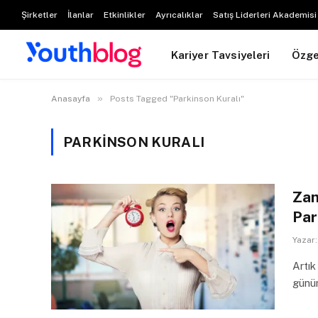
Şirketler
İlanlar
Etkinlikler
Ayrıcalıklar
Satış Liderleri Akademisi
Kariyer Tavsiyeleri
Özg
»
Anasayfa
Posts Tagged "Parkinson Kuralı"
PARKINSON KURALI
Zam
Par
Yazar:
Artık
günü