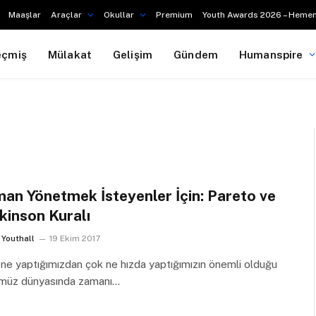
Maaşlar
Araçlar
Okullar
Premium
Youth Awards 2026 – Hemen
eçmiş
Mülakat
Gelişim
Gündem
Humanspire
an Yönetmek İsteyenler İçin: Pareto ve
kinson Kuralı
Youthall
19 Ekim 2017
 ne yaptığımızdan çok ne hızda yaptığımızın önemli olduğu
müz dünyasında zamanı…