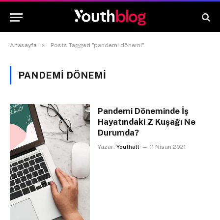
»
Anasayfa
Posts Tagged "pandemi dönemi"
PANDEMI DÖNEMI
Pandemi Döneminde İş
Hayatındaki Z Kuşağı Ne
Durumda?
Yazar:
Youthall
11 Nisan 2021