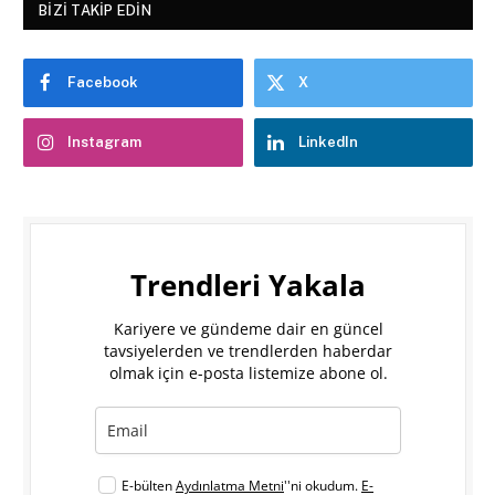
BIZI TAKIP EDIN
Facebook
X
Instagram
LinkedIn
Trendleri Yakala
Kariyere ve gündeme dair en güncel
tavsiyelerden ve trendlerden haberdar
olmak için e-posta listemize abone ol.
E-bülten
Aydınlatma Metni
''ni okudum.
E-