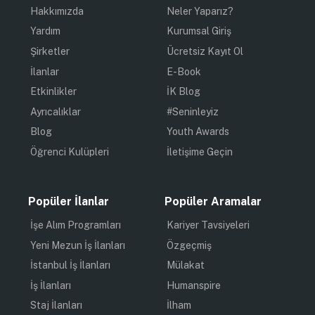
Hakkımızda
Neler Yaparız?
Yardım
Kurumsal Giriş
Şirketler
Ücretsiz Kayıt Ol
İlanlar
E-Book
Etkinlikler
İK Blog
Ayrıcalıklar
#Seninleyiz
Blog
Youth Awards
Öğrenci Kulüpleri
İletişime Geçin
Popüler İlanlar
Popüler Aramalar
İşe Alım Programları
Kariyer Tavsiyeleri
Yeni Mezun İş İlanları
Özgeçmiş
İstanbul İş İlanları
Mülakat
İş İlanları
Humanspire
Staj İlanları
İlham