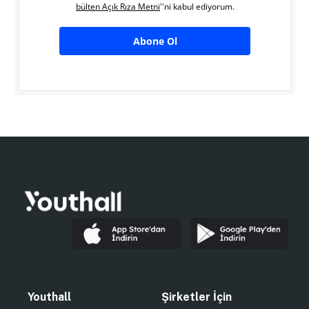
bülten Açık Rıza Metni
''ni kabul ediyorum.
Abone Ol
Youthall
Şirketler İçin