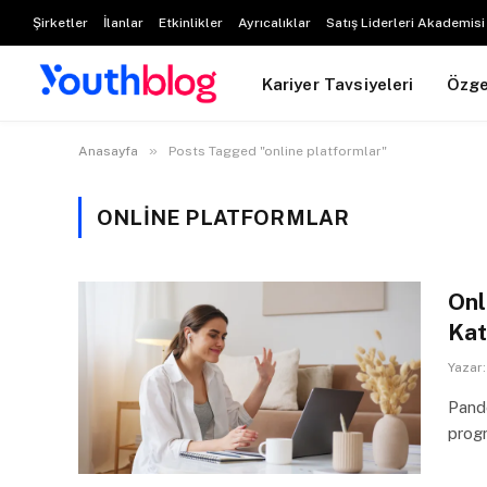
Şirketler
İlanlar
Etkinlikler
Ayrıcalıklar
Satış Liderleri Akademisi
Kariyer Tavsiyeleri
Özg
»
Anasayfa
Posts Tagged "online platformlar"
ONLINE PLATFORMLAR
Onl
Kat
Yazar:
Pande
progr