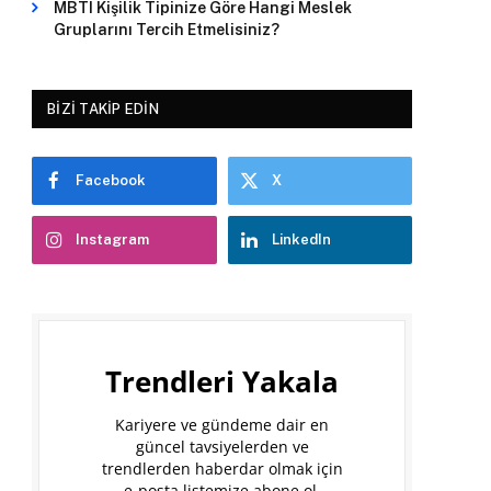
MBTI Kişilik Tipinize Göre Hangi Meslek
Gruplarını Tercih Etmelisiniz?
BIZI TAKIP EDIN
Facebook
X
Instagram
LinkedIn
Trendleri Yakala
Kariyere ve gündeme dair en
güncel tavsiyelerden ve
trendlerden haberdar olmak için
e-posta listemize abone ol.