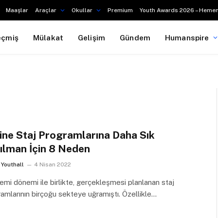
Maaşlar
Araçlar
Okullar
Premium
Youth Awards 2026 – Hemen
eçmiş
Mülakat
Gelişim
Gündem
Humanspire
ine Staj Programlarına Daha Sık
ılman İçin 8 Neden
Youthall
4 Nisan 2022
mi dönemi ile birlikte, gerçekleşmesi planlanan staj
amlarının birçoğu sekteye uğramıştı. Özellikle…