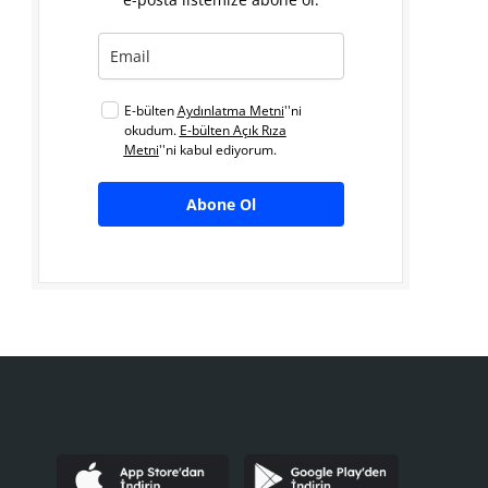
E-bülten
Aydınlatma Metni
''ni
okudum.
E-bülten Açık Rıza
Metni
''ni kabul ediyorum.
Abone Ol