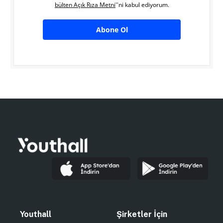
bülten Açık Rıza Metni
''ni kabul ediyorum.
Abone Ol
Youthall
Şirketler İçin