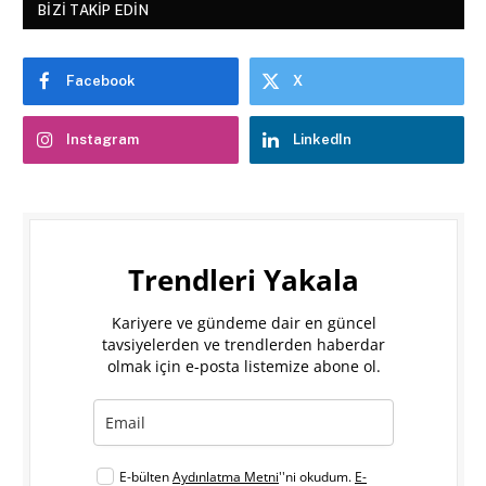
BIZI TAKIP EDIN
Facebook
X
Instagram
LinkedIn
Trendleri Yakala
Kariyere ve gündeme dair en güncel
tavsiyelerden ve trendlerden haberdar
olmak için e-posta listemize abone ol.
E-bülten
Aydınlatma Metni
''ni okudum.
E-