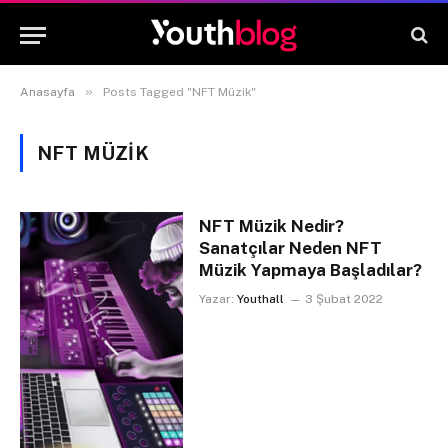
»
Anasayfa
Posts Tagged "NFT Müzik"
NFT MÜZIK
NFT Müzik Nedir?
Sanatçılar Neden NFT
Müzik Yapmaya Başladılar?
Yazar:
Youthall
3 Şubat 2022