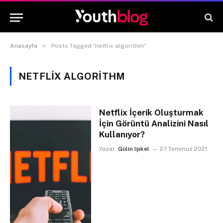
»
Anasayfa
Posts Tagged "netflix algorithm"
NETFLIX ALGORITHM
Netflix İçerik Oluşturmak
İçin Görüntü Analizini Nasıl
Kullanıyor?
Yazar:
Gülin Işıkel
27 Temmuz 2021