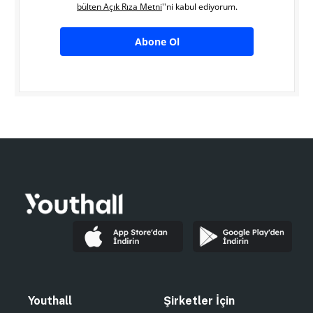
bülten Açık Rıza Metni
''ni kabul ediyorum.
Abone Ol
Youthall
Şirketler İçin