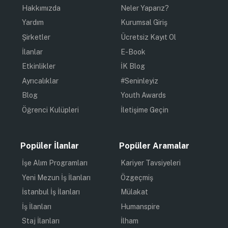
Hakkımızda
Neler Yaparız?
Yardım
Kurumsal Giriş
Şirketler
Ücretsiz Kayıt Ol
İlanlar
E-Book
Etkinlikler
İK Blog
Ayrıcalıklar
#Seninleyiz
Blog
Youth Awards
Öğrenci Kulüpleri
İletişime Geçin
Popüler İlanlar
Popüler Aramalar
İşe Alım Programları
Kariyer Tavsiyeleri
Yeni Mezun İş İlanları
Özgeçmiş
İstanbul İş İlanları
Mülakat
İş İlanları
Humanspire
Staj İlanları
İlham