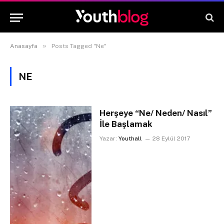
»
Anasayfa
Posts Tagged "Ne"
NE
Herşeye “Ne/ Neden/ Nasıl”
İle Başlamak
Yazar:
Youthall
28 Eylül 2017