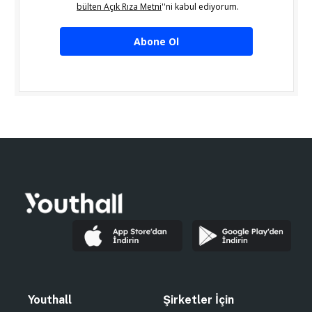
bülten Açık Rıza Metni
''ni kabul ediyorum.
Abone Ol
Youthall
Şirketler İçin