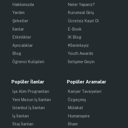
Hakkımızda
Neler Yaparız?
Yardım
Kurumsal Giriş
Şirketler
Ücretsiz Kayıt Ol
İlanlar
E-Book
Etkinlikler
İK Blog
Ayrıcalıklar
#Seninleyiz
Blog
Youth Awards
Öğrenci Kulüpleri
İletişime Geçin
Popüler İlanlar
Popüler Aramalar
İşe Alım Programları
Kariyer Tavsiyeleri
Yeni Mezun İş İlanları
Özgeçmiş
İstanbul İş İlanları
Mülakat
İş İlanları
Humanspire
Staj İlanları
İlham