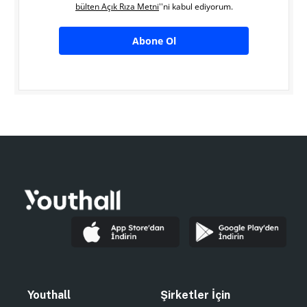
bülten Açık Rıza Metni
''ni kabul ediyorum.
Abone Ol
Youthall
Şirketler İçin