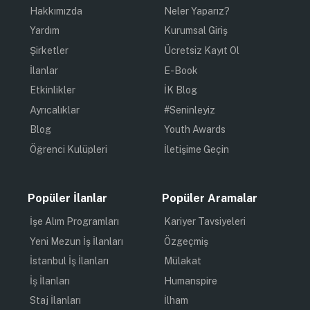
Hakkımızda
Neler Yaparız?
Yardım
Kurumsal Giriş
Şirketler
Ücretsiz Kayıt Ol
İlanlar
E-Book
Etkinlikler
İK Blog
Ayrıcalıklar
#Seninleyiz
Blog
Youth Awards
Öğrenci Kulüpleri
İletişime Geçin
Popüler İlanlar
Popüler Aramalar
İşe Alım Programları
Kariyer Tavsiyeleri
Yeni Mezun İş İlanları
Özgeçmiş
İstanbul İş İlanları
Mülakat
İş İlanları
Humanspire
Staj İlanları
İlham