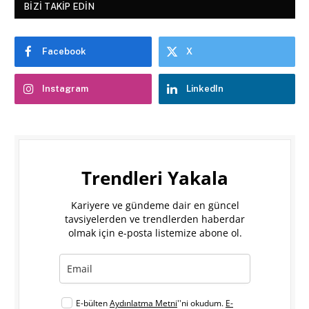
BIZI TAKIP EDIN
Facebook
X
Instagram
LinkedIn
Trendleri Yakala
Kariyere ve gündeme dair en güncel
tavsiyelerden ve trendlerden haberdar
olmak için e-posta listemize abone ol.
E-bülten
Aydınlatma Metni
''ni okudum.
E-