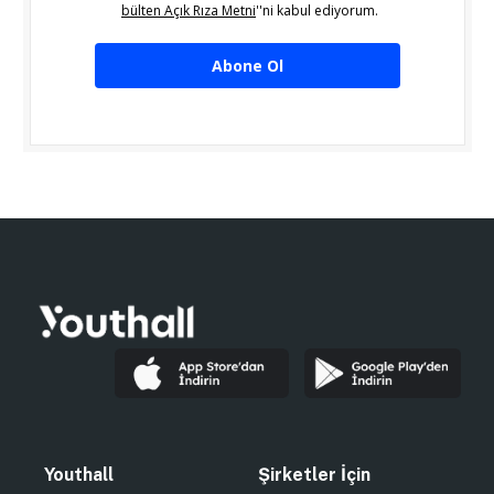
bülten Açık Rıza Metni
''ni kabul ediyorum.
Abone Ol
Youthall
Şirketler İçin