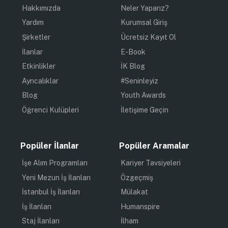
Hakkımızda
Neler Yaparız?
Yardım
Kurumsal Giriş
Şirketler
Ücretsiz Kayıt Ol
İlanlar
E-Book
Etkinlikler
İK Blog
Ayrıcalıklar
#Seninleyiz
Blog
Youth Awards
Öğrenci Kulüpleri
İletişime Geçin
Popüler İlanlar
Popüler Aramalar
İşe Alım Programları
Kariyer Tavsiyeleri
Yeni Mezun İş İlanları
Özgeçmiş
İstanbul İş İlanları
Mülakat
İş İlanları
Humanspire
Staj İlanları
İlham