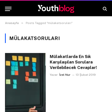
»
Anasayfa
Posts Tagged "mülakatsoruları"
MÜLAKATSORULARI
Mülakatlarda En Sık
Karşılaşılan Sorulara
Verilebilecek Cevaplar!
Yazar:
İzel Nur
13 Şubat 2019