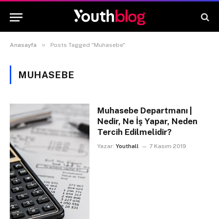
»
Anasayfa
Posts Tagged "Muhasebe"
MUHASEBE
Muhasebe Departmanı |
Nedir, Ne İş Yapar, Neden
Tercih Edilmelidir?
Yazar:
Youthall
7 Kasım 2019