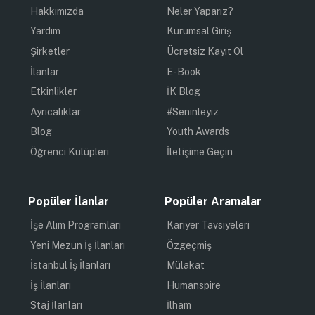
Hakkımızda
Neler Yaparız?
Yardım
Kurumsal Giriş
Şirketler
Ücretsiz Kayıt Ol
İlanlar
E-Book
Etkinlikler
İK Blog
Ayrıcalıklar
#Seninleyiz
Blog
Youth Awards
Öğrenci Kulüpleri
İletişime Geçin
Popüler İlanlar
Popüler Aramalar
İşe Alım Programları
Kariyer Tavsiyeleri
Yeni Mezun İş İlanları
Özgeçmiş
İstanbul İş İlanları
Mülakat
İş İlanları
Humanspire
Staj İlanları
İlham