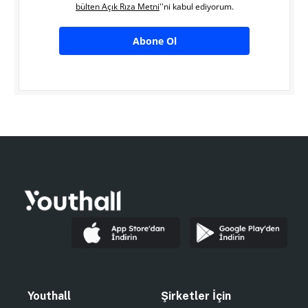
bülten Açık Rıza Metni
''ni kabul ediyorum.
Abone Ol
Youthall
Şirketler İçin